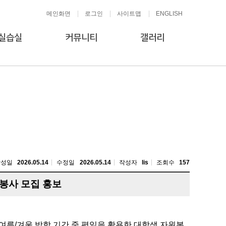
메인화면
로그인
사이트맵
ENGLISH
실습실
커뮤니티
갤러리
작성일
2026.05.14
수정일
2026.05.14
작성자
lis
조회수
157
원봉사 모집 홍보
여름/겨울 방학 기간 중 평일을 활용한 대학생 자원봉